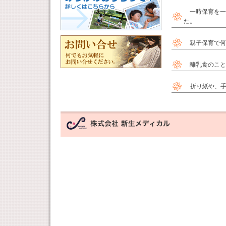
一時保育を一
た。
親子保育で何
離乳食の
折り紙や、手